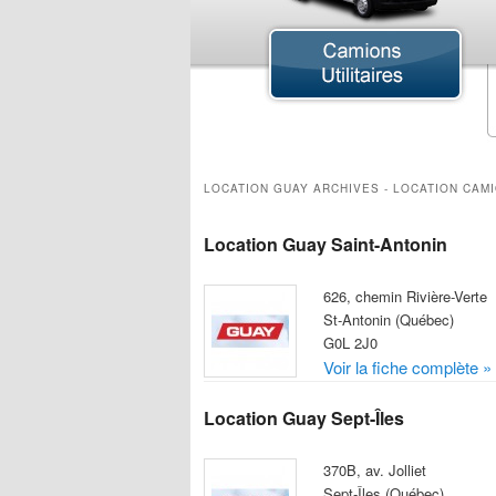
Camion à Benne Basculante
Camion de Déménagement
Camion International
Camion Mack
Camion Plateforme
LOCATION GUAY ARCHIVES - LOCATION CAM
Camion Shunter
Camion Utilitaire
Location Guay Saint-Antonin
Fourgon
Remorque
626, chemin Rivière-Verte
St-Antonin (Québec)
G0L 2J0
Voir la fiche complète »
Location Guay Sept-Îles
370B, av. Jolliet
Sept-Îles (Québec)