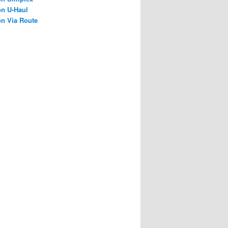
on U-Haul
on Via Route