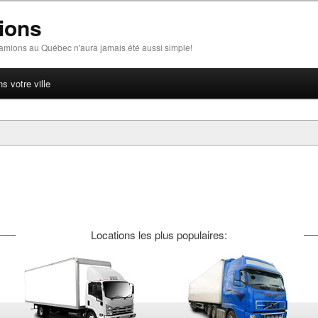
ions
amions au Québec n'aura jamais été aussi simple!
 votre ville
Locations les plus populaires: