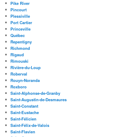
Pike River
Pincourt
Plessiville
Port Cartier
Princeville
Québec
Repentigny
Richmond
Rigaud
Rimouski
Rivière-du-Loup
Roberval
Rouyn-Noranda
Roxboro
Saint-Alphonse-de-Granby
Saint-Augustin-de-Desmaures
Saint-Constant
Saint-Eustache
Saint-Félicien
Saint-Félix-de-Valois
Saint-Flavien