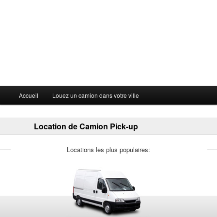
Menu principal
Accueil
Louez un camion dans votre ville
Aller au contenu principal
Aller au contenu secondaire
Location de Camion Pick-up
Locations les plus populaires: