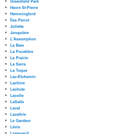
Greenfield Park
Havre St-Pierre
Hemmingford
Îles Perrot
Joliette
Jonquière
L'Assomption
La Baie
La Pocatière
La Prairie
La Sarre
La Tuque
Lac-Etchemin
Lachine
Lachute
Lacolle
LaSalle
Laval
Lavaltrie
Le Gardeur
Lévis
Longueuil