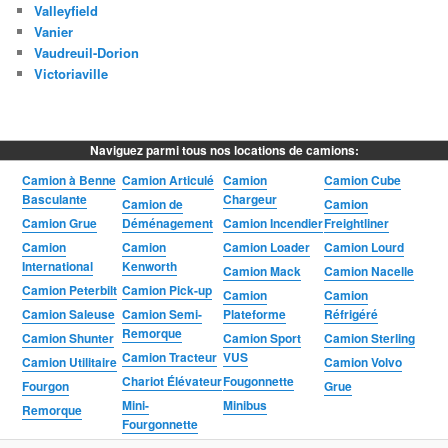
Valleyfield
Vanier
Vaudreuil-Dorion
Victoriaville
Naviguez parmi tous nos locations de camions:
Camion à Benne
Camion Articulé
Camion
Camion Cube
Basculante
Chargeur
Camion de
Camion
Camion Grue
Déménagement
Camion Incendier
Freightliner
Camion
Camion
Camion Loader
Camion Lourd
International
Kenworth
Camion Mack
Camion Nacelle
Camion Peterbilt
Camion Pick-up
Camion
Camion
Camion Saleuse
Camion Semi-
Plateforme
Réfrigéré
Remorque
Camion Shunter
Camion Sport
Camion Sterling
Camion Tracteur
VUS
Camion Utilitaire
Camion Volvo
Chariot Élévateur
Fougonnette
Fourgon
Grue
Mini-
Minibus
Remorque
Fourgonnette