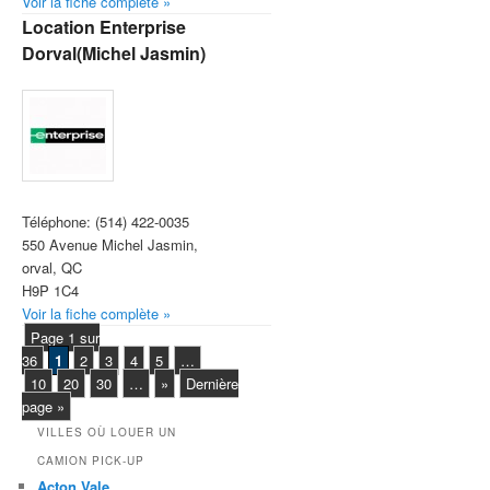
Voir la fiche complète »
Location Enterprise
Dorval(Michel Jasmin)
Téléphone:
(514) 422-0035
550 Avenue Michel Jasmin,
orval, QC
H9P 1C4 ‎
Voir la fiche complète »
Page 1 sur
36
1
2
3
4
5
…
10
20
30
…
»
Dernière
page »
VILLES OÙ LOUER UN
CAMION PICK-UP
Acton Vale