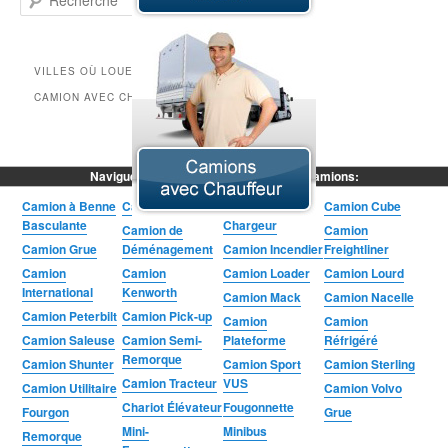
VILLES OÙ LOUER UN
CAMION AVEC CHAUFFEUR
Naviguez parmi tous nos locations de camions:
Camion à Benne
Camion Articulé
Camion
Camion Cube
Basculante
Chargeur
Camion de
Camion
Camion Grue
Déménagement
Camion Incendier
Freightliner
Camion
Camion
Camion Loader
Camion Lourd
International
Kenworth
Camion Mack
Camion Nacelle
Camion Peterbilt
Camion Pick-up
Camion
Camion
Camion Saleuse
Camion Semi-
Plateforme
Réfrigéré
Remorque
Camion Shunter
Camion Sport
Camion Sterling
Camion Tracteur
VUS
Camion Utilitaire
Camion Volvo
Chariot Élévateur
Fougonnette
Fourgon
Grue
Mini-
Minibus
Remorque