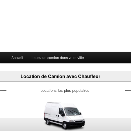
Menu principal
Accueil
Louez un camion dans votre ville
Aller au contenu principal
Aller au contenu secondaire
Location de Camion avec Chauffeur
Locations les plus populaires: