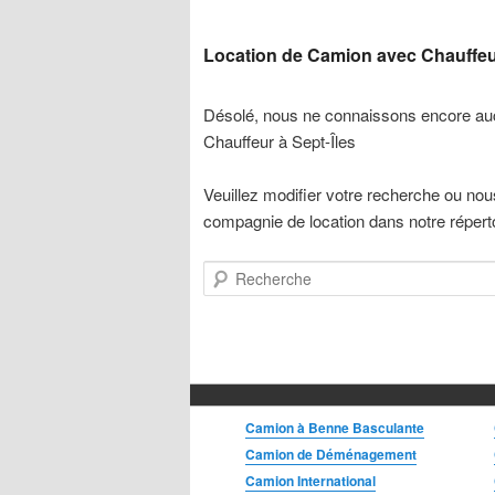
Camion Grue
Camion Nacelle
Location de Camion avec Chauffeur
Camion Pick-up
Camion Plateforme
Désolé, nous ne connaissons encore au
Camion Sport VUS
Chauffeur à Sept-Îles
Camion Tracteur
Chariot Élévateur
Veuillez modifier votre recherche ou nou
Fougonnette
compagnie de location dans notre réperto
Grue
Mini-Fourgonnette
Minibus
Recherche
Camion à Benne Basculante
Camion de Déménagement
Camion International