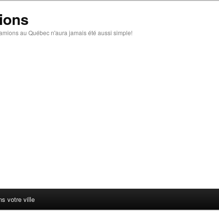
ions
amions au Québec n'aura jamais été aussi simple!
 votre ville