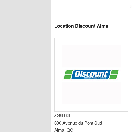
Camion International
Camion Mack
Camion Plateforme
Camion Shunter
Location Discount Alma
Camion Utilitaire
Fourgon
Remorque
ADRESSE
300 Avenue du Pont Sud
Alma, QC