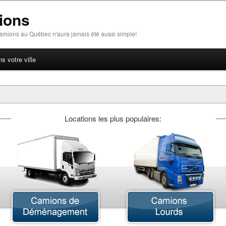
ions
amions au Québec n'aura jamais été aussi simple!
 votre ville
Locations les plus populaires:
Camion Articulé
Camion Chargeur
C
Camion Freightliner
Camion Grue
C