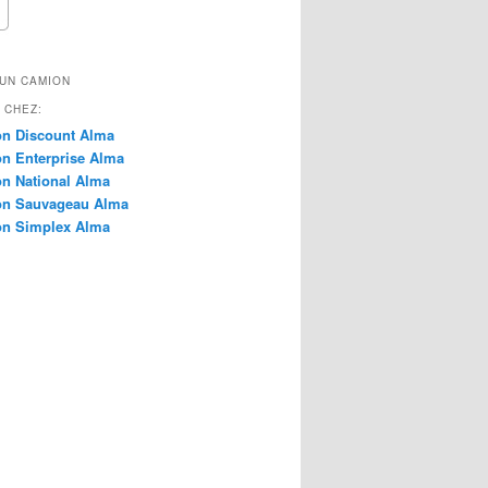
amion Lourd
amion Pick-up
amion Semi-Remorque
UN CAMION
amion Tracteur
ougonnette
 CHEZ:
inibus
on Discount Alma
on Enterprise Alma
on National Alma
on Sauvageau Alma
on Simplex Alma