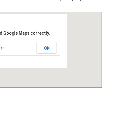
ad Google Maps correctly.
OK
te?