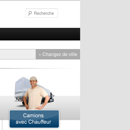
Recherche
» Changez de ville
amion Cube
amion Incendier