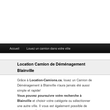
Menu principal
Accueil
Louez un camion dans votre ville
Aller au contenu principal
Aller au contenu secondaire
Location Camion de Déménagement
Blainville
Grâce à
Location-Camions.ca
, louez un Camion de
Déménagement à Blainville n'aura jamais été aussi
simple et rapide!
Vous pouvez poursuivre votre recherche à
Blainville
et choisir votre catégorie ou sélectionner
une autre ville. Il vous est également possible de