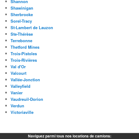
Shannon
Shawinigan
Sherbrooke
Sorel-Tracy
St-Lambert de Lauzon
Ste-Thérèse
Terrebonne
Thetford Mines
Trois-Pistoles
Trois-Rivières
Val d'Or
Valcourt
Vallée-Jonction
Valleyfield
Vanier
Vaudreuil-Dorion
Verdun
Victoriaville
Naviguez parmi tous nos locations de camions: