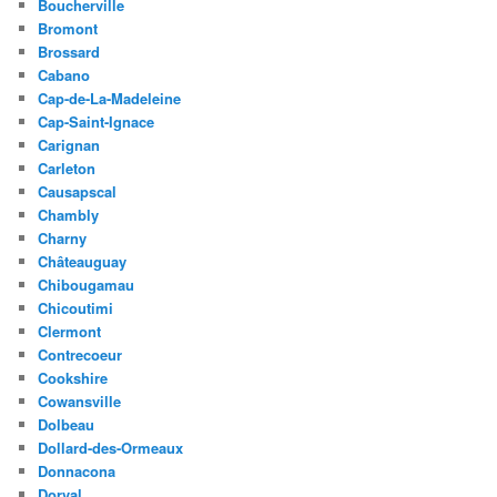
Boucherville
Bromont
Brossard
Cabano
Cap-de-La-Madeleine
Cap-Saint-Ignace
Carignan
Carleton
Causapscal
Chambly
Charny
Châteauguay
Chibougamau
Chicoutimi
Clermont
Contrecoeur
Cookshire
Cowansville
Dolbeau
Dollard-des-Ormeaux
Donnacona
Dorval