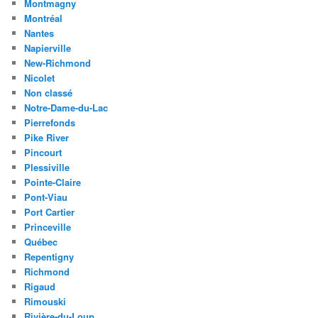
Montmagny
Montréal
Nantes
Napierville
New-Richmond
Nicolet
Non classé
Notre-Dame-du-Lac
Pierrefonds
Pike River
Pincourt
Plessiville
Pointe-Claire
Pont-Viau
Port Cartier
Princeville
Québec
Repentigny
Richmond
Rigaud
Rimouski
Rivière-du-Loup