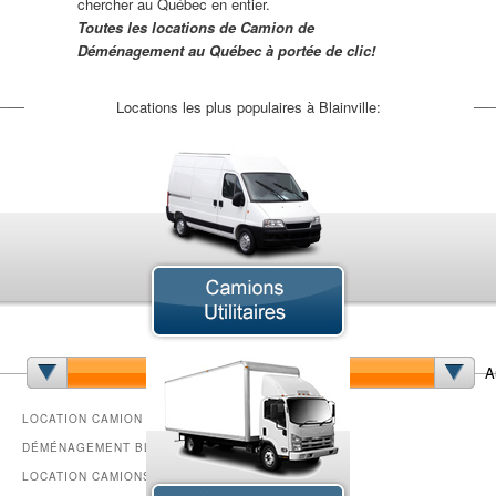
chercher au Québec en entier.
Toutes les locations de Camion de
Déménagement au Québec à portée de clic!
Locations les plus populaires à Blainville:
Camion Articulé
Camion Chargeur
Camion Cube
A
Camion de Déménagement
Camion Grue
LOCATION CAMION DE
Camion Nacelle
DÉMÉNAGEMENT BLAINVILLE -
Camion Pick-up
LOCATION CAMIONS
Camion Sport VUS