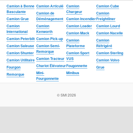
Camion à Benne
Camion Articulé
Camion
Camion Cube
Basculante
Chargeur
Camion de
Camion
Camion Grue
Déménagement
Camion Incendier
Freightliner
Camion
Camion
Camion Loader
Camion Lourd
International
Kenworth
Camion Mack
Camion Nacelle
Camion Peterbilt
Camion Pick-up
Camion
Camion
Camion Saleuse
Camion Semi-
Plateforme
Réfrigéré
Remorque
Camion Shunter
Camion Sport
Camion Sterling
Camion Tracteur
VUS
Camion Utilitaire
Camion Volvo
Chariot Élévateur
Fougonnette
Fourgon
Grue
Mini-
Minibus
Remorque
Fourgonnette
© SMI 2026