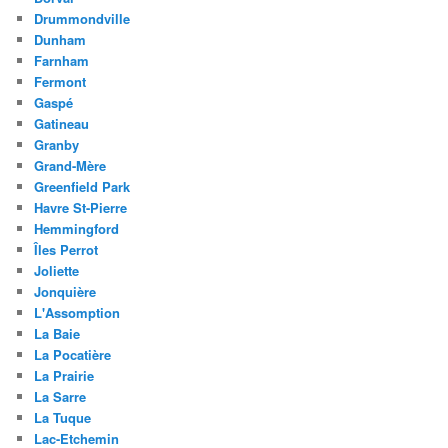
Drummondville
Dunham
Farnham
Fermont
Gaspé
Gatineau
Granby
Grand-Mère
Greenfield Park
Havre St-Pierre
Hemmingford
Îles Perrot
Joliette
Jonquière
L'Assomption
La Baie
La Pocatière
La Prairie
La Sarre
La Tuque
Lac-Etchemin