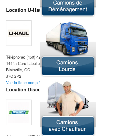
Chariot Élévateur
Location U-Haul Blainville
Fougonnette
Fourgon
Mini-Fourgonnette
Téléphone:
(450) 420-2622
1444a Cure Labelle
Blainville, QC
J7C 2P2
Voir la fiche complète »
Location Discount Blainville