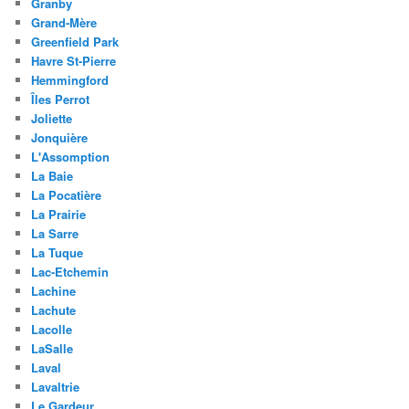
Granby
Grand-Mère
Greenfield Park
Havre St-Pierre
Hemmingford
Îles Perrot
Joliette
Jonquière
L'Assomption
La Baie
La Pocatière
La Prairie
La Sarre
La Tuque
Lac-Etchemin
Lachine
Lachute
Lacolle
LaSalle
Laval
Lavaltrie
Le Gardeur