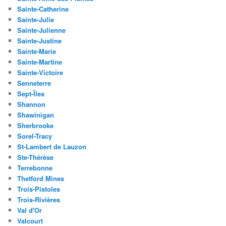
Sainte-Catherine
Sainte-Julie
Sainte-Julienne
Sainte-Justine
Sainte-Marie
Sainte-Martine
Sainte-Victoire
Senneterre
Sept-Îles
Shannon
Shawinigan
Sherbrooke
Sorel-Tracy
St-Lambert de Lauzon
Ste-Thérèse
Terrebonne
Thetford Mines
Trois-Pistoles
Trois-Rivières
Val d'Or
Valcourt