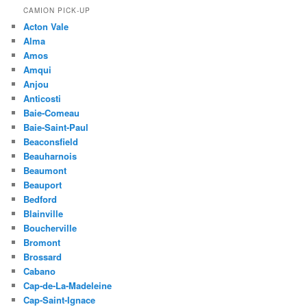
CAMION PICK-UP
Acton Vale
Alma
Amos
Amqui
Anjou
Anticosti
Baie-Comeau
Baie-Saint-Paul
Beaconsfield
Beauharnois
Beaumont
Beauport
Bedford
Blainville
Boucherville
Bromont
Brossard
Cabano
Cap-de-La-Madeleine
Cap-Saint-Ignace