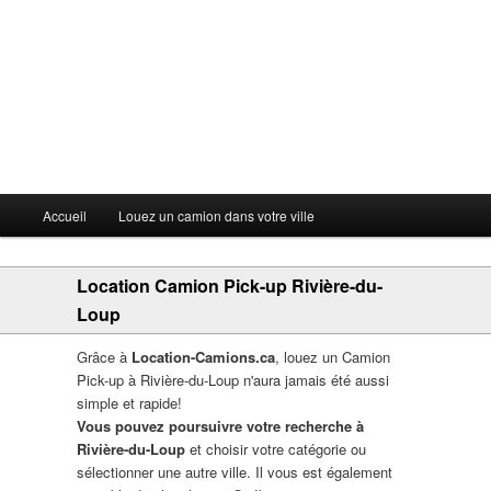
Menu principal
Accueil
Louez un camion dans votre ville
Aller au contenu principal
Aller au contenu secondaire
Location Camion Pick-up Rivière-du-
Loup
Grâce à
Location-Camions.ca
, louez un Camion
Pick-up à Rivière-du-Loup n'aura jamais été aussi
simple et rapide!
Vous pouvez poursuivre votre recherche à
Rivière-du-Loup
et choisir votre catégorie ou
sélectionner une autre ville. Il vous est également