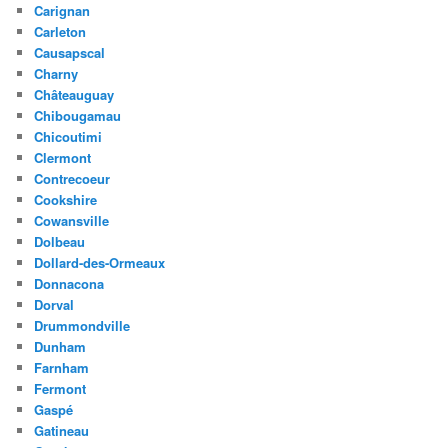
Carignan
Carleton
Causapscal
Charny
Châteauguay
Chibougamau
Chicoutimi
Clermont
Contrecoeur
Cookshire
Cowansville
Dolbeau
Dollard-des-Ormeaux
Donnacona
Dorval
Drummondville
Dunham
Farnham
Fermont
Gaspé
Gatineau