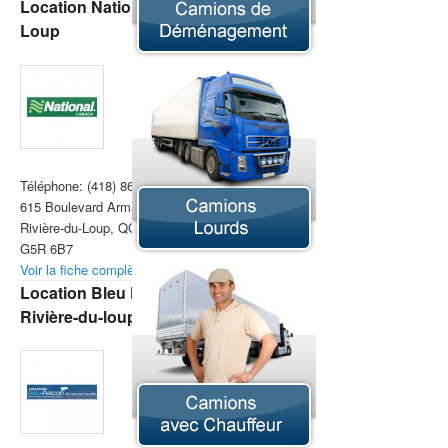
Location National Rivière-du-
Loup
Téléphone:
(418) 860-2111
615 Boulevard Armand-Thériault,
Rivière-du-Loup, QC
G5R 6B7 ‎
Voir la fiche complète »
Location Bleu Pelican
Rivière-du-loup