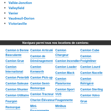
Vallée-Jonction
Valleyfield
Vanier
Vaudreuil-Dorion
Victoriaville
Naviguez parmi tous nos locations de camions:
Camion à Benne
Camion Articulé
Camion
Camion Cube
Basculante
Chargeur
Camion de
Camion
Camion Grue
Déménagement
Camion Incendier
Freightliner
Camion
Camion
Camion Loader
Camion Lourd
International
Kenworth
Camion Mack
Camion Nacelle
Camion Peterbilt
Camion Pick-up
Camion
Camion
Camion Saleuse
Camion Semi-
Plateforme
Réfrigéré
Remorque
Camion Shunter
Camion Sport
Camion Sterling
Camion Tracteur
VUS
Camion Utilitaire
Camion Volvo
Chariot Élévateur
Fougonnette
Fourgon
Grue
Mini-
Minibus
Remorque
Fourgonnette