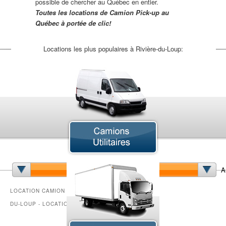
possible de chercher au Québec en entier.
Toutes les locations de Camion Pick-up au
Québec à portée de clic!
Locations les plus populaires à Rivière-du-Loup:
Camion à Benne Basculante
Camion Articulé
Ca
Camion de Déménagement
Camion Grue
Cam
Camion Plateforme
Camion Réfrigéré
Ca
A
Chariot Élévateur
Fougonnette
Min
LOCATION CAMION PICK-UP RIVIÈRE-
DU-LOUP - LOCATION CAMIONS