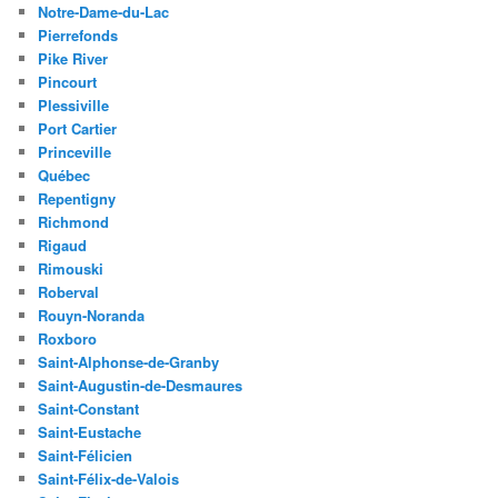
Notre-Dame-du-Lac
Pierrefonds
Pike River
Pincourt
Plessiville
Port Cartier
Princeville
Québec
Repentigny
Richmond
Rigaud
Rimouski
Roberval
Rouyn-Noranda
Roxboro
Saint-Alphonse-de-Granby
Saint-Augustin-de-Desmaures
Saint-Constant
Saint-Eustache
Saint-Félicien
Saint-Félix-de-Valois