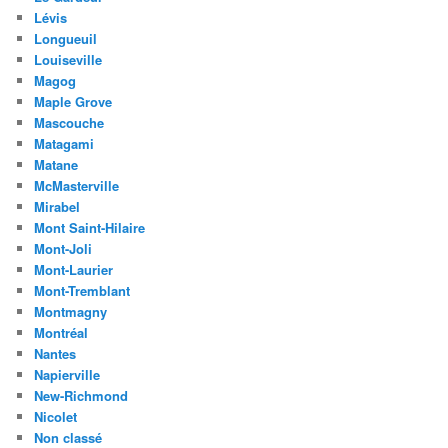
Lévis
Longueuil
Louiseville
Magog
Maple Grove
Mascouche
Matagami
Matane
McMasterville
Mirabel
Mont Saint-Hilaire
Mont-Joli
Mont-Laurier
Mont-Tremblant
Montmagny
Montréal
Nantes
Napierville
New-Richmond
Nicolet
Non classé