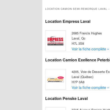
Camion Grue
LOCATION CAMION SEMI-REMORQUE LAVAL -
Camion Nacelle
Camion Peterbilt
Location Empress Laval
Camion Pick-up
Camion Plateforme
Camion Semi-Remorque
2685 Francis Hughes
Camion Sport VUS
Laval, Qc
H7L 3S8
Chariot Élévateur
Voir la fiche complète »
Fougonnette
Mini-Fourgonnette
Location Camion Exellence Peterbi
Minibus
4205, Voie de Desserte Es
Laval (Québec)
H7P 0A8
Voir la fiche complète »
Location Penske Laval
2715 Avenue Francis Hug