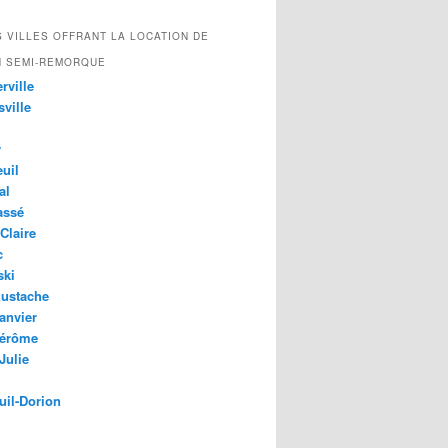
 VILLES OFFRANT LA LOCATION DE
N SEMI-REMORQUE
rville
ville
y
uil
al
assé
Claire
c
ski
Eustache
anvier
Jérôme
Julie
uil-Dorion