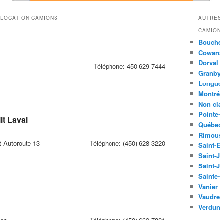
 LOCATION CAMIONS
AUTRES
CAMIO
Bouche
Cowans
Dorval
Téléphone:
450-629-7444
Granb
Longue
Montré
Non cl
Pointe-
lt Laval
Québe
Rimou
t Autoroute 13
Téléphone:
(450) 628-3220
Saint-
Saint-J
Saint-
Sainte-
Vanier
Vaudre
Verdun
hes
Téléphone:
(450) 669-7881