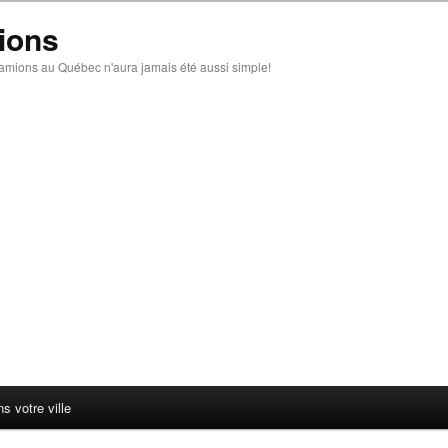
ions
amions au Québec n'aura jamais été aussi simple!
 votre ville