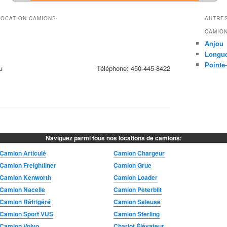
LOCATION CAMIONS
AUTRES
CAMION
Anjou
Longue
Pointe-
u
Téléphone:
450-445-8422
Naviguez parmi tous nos locations de camions:
Camion Articulé
Camion Chargeur
Camion Freightliner
Camion Grue
Camion Kenworth
Camion Loader
Camion Nacelle
Camion Peterbilt
Camion Réfrigéré
Camion Saleuse
Camion Sport VUS
Camion Sterling
Camion Volvo
Chariot Élévateur