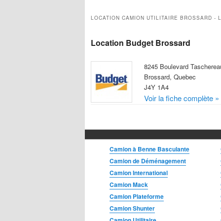
Camion Utilitaire
LOCATION CAMION UTILITAIRE BROSSARD - 
Fougonnette
Fourgon
Location Budget Brossard
Mini-Fourgonnette
8245 Boulevard Tascherea
Brossard, Quebec
J4Y 1A4
Voir la fiche complète »
Camion à Benne Basculante
Camion de Déménagement
Camion International
Camion Mack
Camion Plateforme
Camion Shunter
Camion Utilitaire