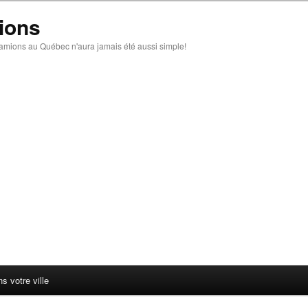
ions
amions au Québec n'aura jamais été aussi simple!
 votre ville