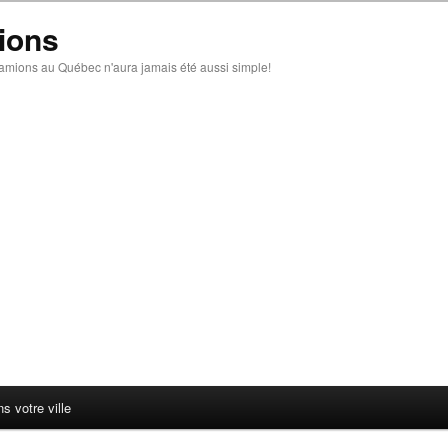
ions
amions au Québec n'aura jamais été aussi simple!
 votre ville