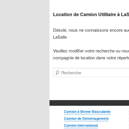
Camion Réfrigéré
Camion Sport VUS
Location de Camion Utilitaire à LaS
Fougonnette
Mini-Fourgonnette
Désolé, nous ne connaissons encore auc
Minibus
LaSalle
Remorque
Veuillez modifier votre recherche ou nou
compagnie de location dans notre réperto
Recherche
Camion à Benne Basculante
Camion de Déménagement
Camion International