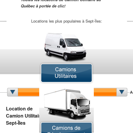
Québec à portée de clic!
Locations les plus populaires à Sept-Îles:
Camion Articulé
Camion Chargeur
Camion Cube
A
Camion de Déménagement
Camion Grue
Location de
Camion Nacelle
Camion Utilitaire à
Camion Pick-up
Camion Plateforme
Sept-Îles
Camion Sport VUS