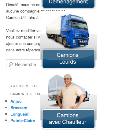
Camion Tracteur
Désolé, nous ne connaissons encore
Chariot Élévateur
aucune compagnie de location de
Fougonnette
Camion Utilitaire à Sept-Îles
Grue
Mini-Fourgonnette
Veuillez modifier votre recherche ou
Minibus
nous contacter si vous souhaitez
ajouter une compagnie de location
dans notre répertoire.
Recherche
AUTRES VILLES OFFRANT LA LOCATION DE
CAMION UTILITAIRE
Anjou
Brossard
Longueuil
Pointe-Claire