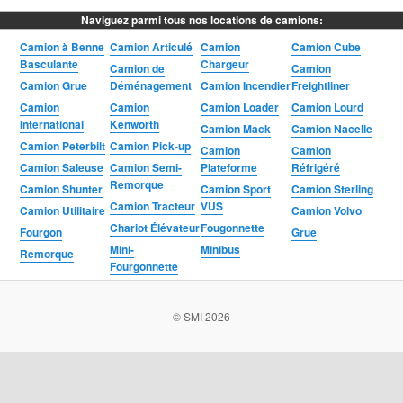
Naviguez parmi tous nos locations de camions:
Camion à Benne
Camion Articulé
Camion
Camion Cube
Basculante
Chargeur
Camion de
Camion
Camion Grue
Déménagement
Camion Incendier
Freightliner
Camion
Camion
Camion Loader
Camion Lourd
International
Kenworth
Camion Mack
Camion Nacelle
Camion Peterbilt
Camion Pick-up
Camion
Camion
Camion Saleuse
Camion Semi-
Plateforme
Réfrigéré
Remorque
Camion Shunter
Camion Sport
Camion Sterling
Camion Tracteur
VUS
Camion Utilitaire
Camion Volvo
Chariot Élévateur
Fougonnette
Fourgon
Grue
Mini-
Minibus
Remorque
Fourgonnette
© SMI 2026