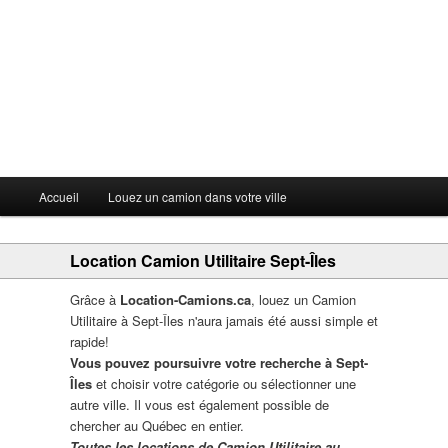
Menu principal
Accueil
Louez un camion dans votre ville
Aller au contenu principal
Aller au contenu secondaire
Location Camion Utilitaire Sept-Îles
Grâce à
Location-Camions.ca
, louez un Camion
Utilitaire à Sept-Îles n'aura jamais été aussi simple et
rapide!
Vous pouvez poursuivre votre recherche à Sept-
Îles
et choisir votre catégorie ou sélectionner une
autre ville. Il vous est également possible de
chercher au Québec en entier.
Toutes les locations de Camion Utilitaire au