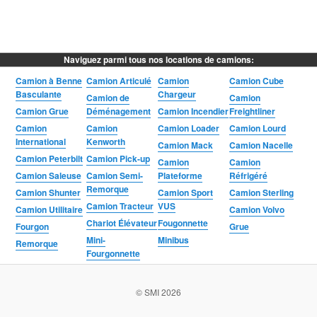
Naviguez parmi tous nos locations de camions:
Camion à Benne
Camion Articulé
Camion
Camion Cube
Basculante
Chargeur
Camion de
Camion
Camion Grue
Déménagement
Camion Incendier
Freightliner
Camion
Camion
Camion Loader
Camion Lourd
International
Kenworth
Camion Mack
Camion Nacelle
Camion Peterbilt
Camion Pick-up
Camion
Camion
Camion Saleuse
Camion Semi-
Plateforme
Réfrigéré
Remorque
Camion Shunter
Camion Sport
Camion Sterling
Camion Tracteur
VUS
Camion Utilitaire
Camion Volvo
Chariot Élévateur
Fougonnette
Fourgon
Grue
Mini-
Minibus
Remorque
Fourgonnette
© SMI 2026