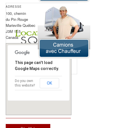
ADRESSE
100, chemin
450-460-8865
Téléphone:
du Pin Rouge
Marieville Québec
J3M 1E5
Canada
This page can't load
Google Maps correctly.
Do you own
OK
this website?