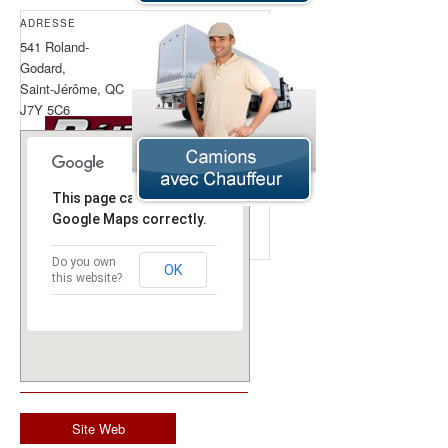
ADRESSE
541 Roland-
(450) 258-2222
Téléphone:
Godard,
Saint-Jérôme, QC
J7Y 5C6
This page can't load
Google Maps correctly.
Do you own
OK
this website?
Site Web