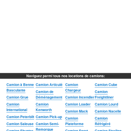
Naviguez parmi tous nos locations de camions:
Camion à Benne
Camion Articulé
Camion
Camion Cube
Basculante
Chargeur
Camion de
Camion
Camion Grue
Déménagement
Camion Incendier
Freightliner
Camion
Camion
Camion Loader
Camion Lourd
International
Kenworth
Camion Mack
Camion Nacelle
Camion Peterbilt
Camion Pick-up
Camion
Camion
Camion Saleuse
Camion Semi-
Plateforme
Réfrigéré
Remorque
Camion Shunter
Camion Sport
Camion Sterling