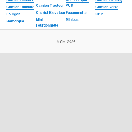
Camion Tracteur
VUS
Camion Utilitaire
Camion Volvo
Chariot Élévateur
Fougonnette
Fourgon
Grue
Mini-
Minibus
Remorque
Fourgonnette
© SMI 2026