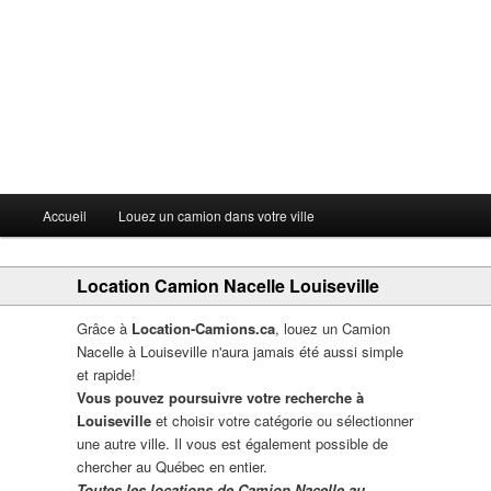
Menu principal
Accueil
Louez un camion dans votre ville
Aller au contenu principal
Aller au contenu secondaire
Location Camion Nacelle Louiseville
Grâce à
Location-Camions.ca
, louez un Camion
Nacelle à Louiseville n'aura jamais été aussi simple
et rapide!
Vous pouvez poursuivre votre recherche à
Louiseville
et choisir votre catégorie ou sélectionner
une autre ville. Il vous est également possible de
chercher au Québec en entier.
Toutes les locations de Camion Nacelle au