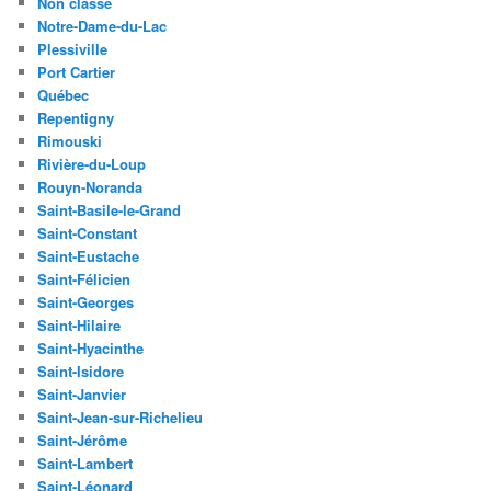
Non classé
Notre-Dame-du-Lac
Plessiville
Port Cartier
Québec
Repentigny
Rimouski
Rivière-du-Loup
Rouyn-Noranda
Saint-Basile-le-Grand
Saint-Constant
Saint-Eustache
Saint-Félicien
Saint-Georges
Saint-Hilaire
Saint-Hyacinthe
Saint-Isidore
Saint-Janvier
Saint-Jean-sur-Richelieu
Saint-Jérôme
Saint-Lambert
Saint-Léonard