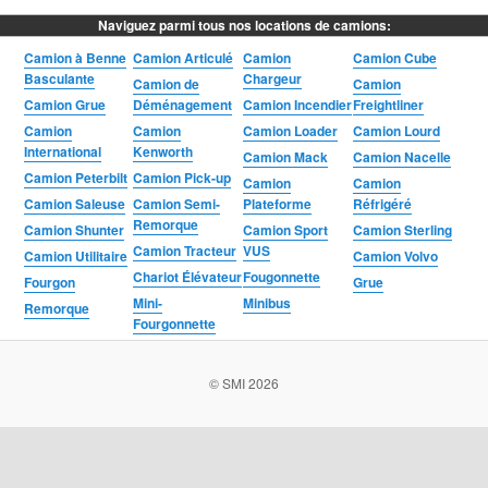
Naviguez parmi tous nos locations de camions:
Camion à Benne
Camion Articulé
Camion
Camion Cube
Basculante
Chargeur
Camion de
Camion
Camion Grue
Déménagement
Camion Incendier
Freightliner
Camion
Camion
Camion Loader
Camion Lourd
International
Kenworth
Camion Mack
Camion Nacelle
Camion Peterbilt
Camion Pick-up
Camion
Camion
Camion Saleuse
Camion Semi-
Plateforme
Réfrigéré
Remorque
Camion Shunter
Camion Sport
Camion Sterling
Camion Tracteur
VUS
Camion Utilitaire
Camion Volvo
Chariot Élévateur
Fougonnette
Fourgon
Grue
Mini-
Minibus
Remorque
Fourgonnette
© SMI 2026