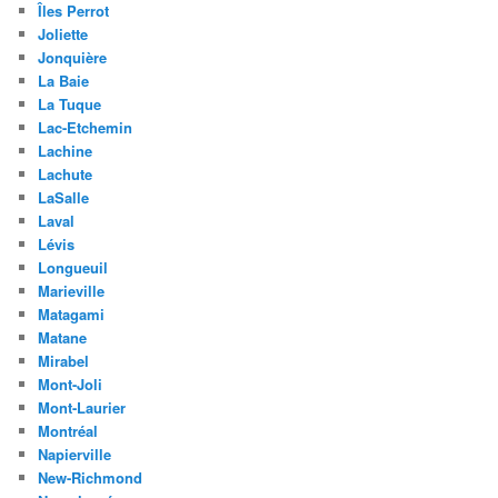
Îles Perrot
Joliette
Jonquière
La Baie
La Tuque
Lac-Etchemin
Lachine
Lachute
LaSalle
Laval
Lévis
Longueuil
Marieville
Matagami
Matane
Mirabel
Mont-Joli
Mont-Laurier
Montréal
Napierville
New-Richmond