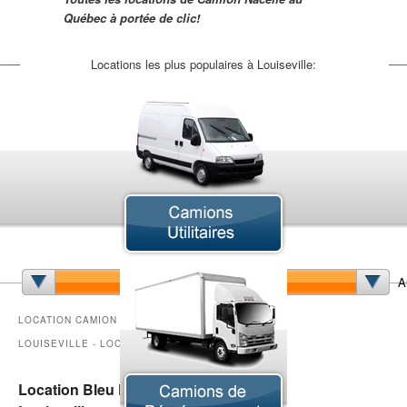
Québec à portée de clic!
Locations les plus populaires à Louiseville:
Camion à Benne Basculante
Camion Cube
Ca
Camion Nacelle
Camion Pick-up
Cam
Camion Saleuse
Camion Sport VUS
Fo
A
Minibus
LOCATION CAMION NACELLE
LOUISEVILLE - LOCATION CAMIONS
Location Bleu Pelican