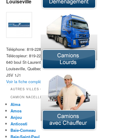
Louiseville
Téléphone:
819-228-9448
Télécopieur:
819-228-8686
640 boul St-Laurent Est
Louiseville, Québec
J5V 1J1
Voir la fiche complète »
AUTRES VILLES OFFRANT LA LOCATION DE
CAMION NACELLE
Alma
Amos
Anjou
Anticosti
Baie-Comeau
Baie-Saint-Paul