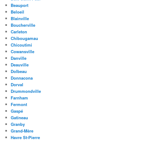
Beauport
Beloeil
Blainville
Boucherville
Carleton
Chibougamau
Chicoutimi
Cowansville
Danville
Deauville
Dolbeau
Donnacona
Dorval
Drummondville
Farnham
Fermont
Gaspé
Gatineau
Granby
Grand-Mère
Havre St-Pierre