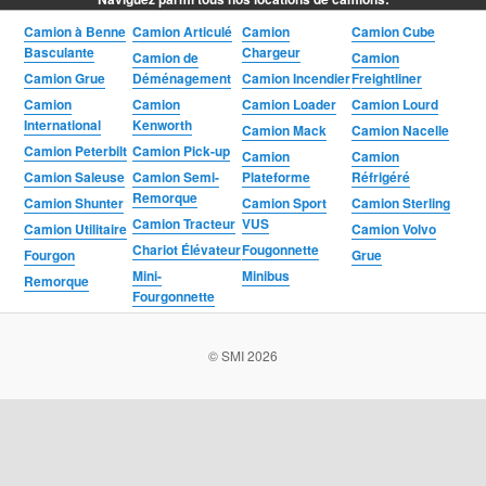
Camion à Benne
Camion Articulé
Camion
Camion Cube
Basculante
Chargeur
Camion de
Camion
Camion Grue
Déménagement
Camion Incendier
Freightliner
Camion
Camion
Camion Loader
Camion Lourd
International
Kenworth
Camion Mack
Camion Nacelle
Camion Peterbilt
Camion Pick-up
Camion
Camion
Camion Saleuse
Camion Semi-
Plateforme
Réfrigéré
Remorque
Camion Shunter
Camion Sport
Camion Sterling
Camion Tracteur
VUS
Camion Utilitaire
Camion Volvo
Chariot Élévateur
Fougonnette
Fourgon
Grue
Mini-
Minibus
Remorque
Fourgonnette
© SMI 2026