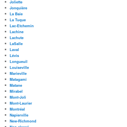
Joliette
Jonquière
La Baie
La Tuque
Lac-Etchemin
Lachine
Lachute
LaSalle
Laval
Lévis
Longueuil
Louiseville
Marieville
Matagami
Matane
Mirabel
Mont-Joli
Mont-Laurier
Montréal
Napierville
New-Richmond
Non classé