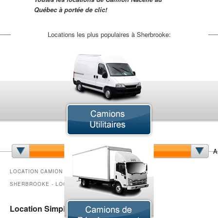
Québec à portée de clic!
Locations les plus populaires à Sherbrooke:
Camion à Benne Basculante
Camion Articulé
Ca
Camion de Déménagement
Camion Grue
Cam
Camion Sport VUS
Chariot Élévateur
Fo
A
Minibus
Remorque
LOCATION CAMION NACELLE
SHERBROOKE - LOCATION CAMIONS
Location Simplex Sherbrooke