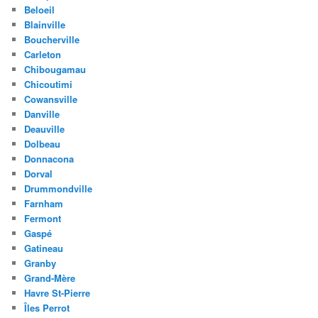
Beloeil
Blainville
Boucherville
Carleton
Chibougamau
Chicoutimi
Cowansville
Danville
Deauville
Dolbeau
Donnacona
Dorval
Drummondville
Farnham
Fermont
Gaspé
Gatineau
Granby
Grand-Mère
Havre St-Pierre
Îles Perrot