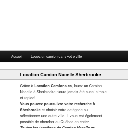
Menu principal
Accueil
Louez un camion dans votre ville
Aller au contenu principal
Aller au contenu secondaire
Location Camion Nacelle Sherbrooke
Grâce à
Location-Camions.ca
, louez un Camion
Nacelle à Sherbrooke n'aura jamais été aussi simple
et rapide!
Vous pouvez poursuivre votre recherche à
Sherbrooke
et choisir votre catégorie ou
sélectionner une autre ville. Il vous est également
possible de chercher au Québec en entier.
Toutes les locations de Camion Nacelle au