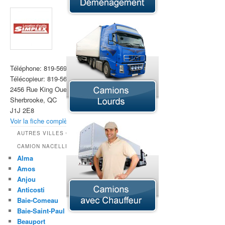
Téléphone:
819-569-9548
Télécopieur:
819-569-6644
2456 Rue King Ouest,
Sherbrooke, QC
J1J 2E8
Voir la fiche complète »
AUTRES VILLES OFFRANT LA LOCATION DE
CAMION NACELLE
Alma
Amos
Anjou
Anticosti
Baie-Comeau
Baie-Saint-Paul
Beauport