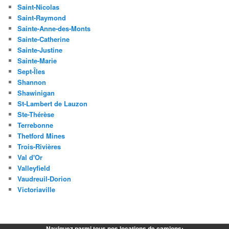
Saint-Nicolas
Saint-Raymond
Sainte-Anne-des-Monts
Sainte-Catherine
Sainte-Justine
Sainte-Marie
Sept-Îles
Shannon
Shawinigan
St-Lambert de Lauzon
Ste-Thérèse
Terrebonne
Thetford Mines
Trois-Rivières
Val d'Or
Valleyfield
Vaudreuil-Dorion
Victoriaville
Naviguez parmi tous nos locations de camions: