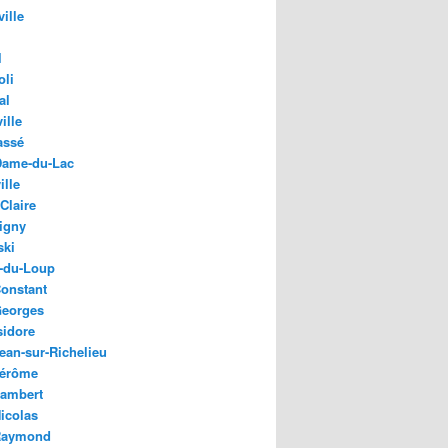
ille
l
oli
al
ille
assé
Dame-du-Lac
ille
Claire
igny
ski
e-du-Loup
Constant
Georges
sidore
Jean-sur-Richelieu
Jérôme
Lambert
Nicolas
Raymond