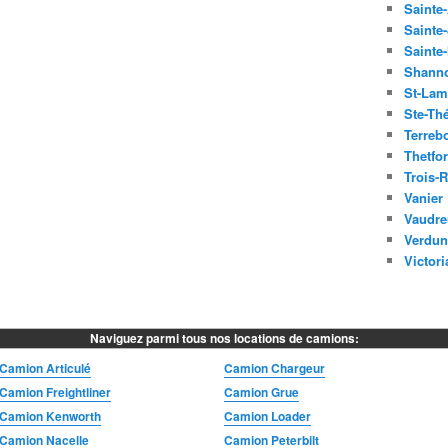
Sainte
Sainte-
Sainte
Shann
St-Lam
Ste-Th
Terreb
Thetfo
Trois-R
Vanier
Vaudre
Verdun
Victori
Naviguez parmi tous nos locations de camions:
Camion Articulé
Camion Chargeur
Camion Freightliner
Camion Grue
Camion Kenworth
Camion Loader
Camion Nacelle
Camion Peterbilt