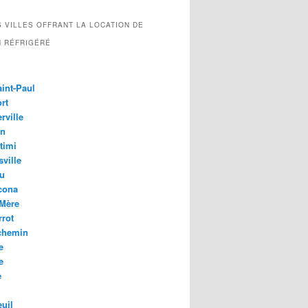
 VILLES OFFRANT LA LOCATION DE
N RÉFRIGÉRÉ
aint-Paul
rt
rville
on
timi
ville
u
cona
Mère
rrot
chemin
e
e
e
uil