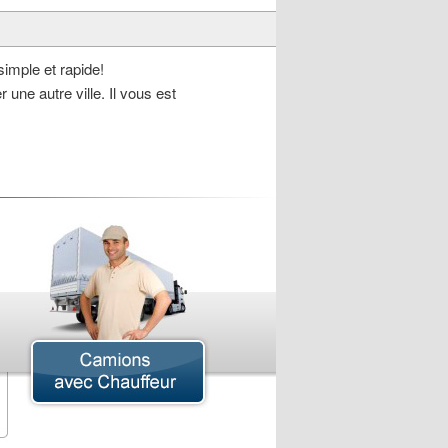
imple et rapide!
 une autre ville. Il vous est
amion de Déménagement
amion Plateforme
ougonnette