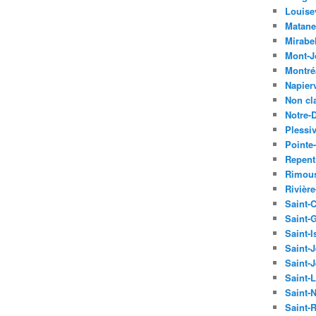
Louisev
Matane
Mirabe
Mont-J
Montré
Napierv
Non cl
Notre-
Plessiv
Pointe-
Repent
Rimou
Rivièr
Saint-
Saint-
Saint-I
Saint-
Saint-
Saint-
Saint-
Saint-