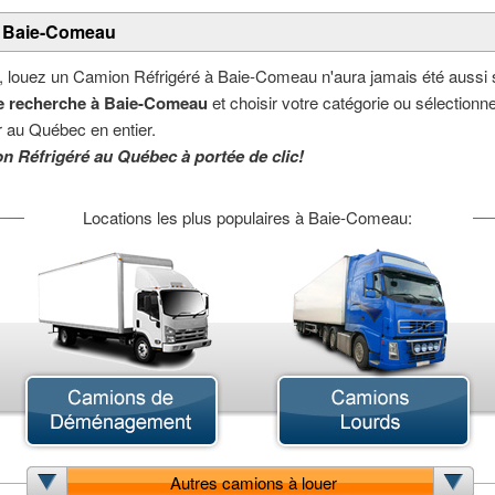
é Baie-Comeau
, louez un Camion Réfrigéré à Baie-Comeau n'aura jamais été aussi s
e recherche à Baie-Comeau
et choisir votre catégorie ou sélectionner
 au Québec en entier.
n Réfrigéré au Québec à portée de clic!
Locations les plus populaires à Baie-Comeau:
Camion Articulé
Camion Cube
C
Camion Nacelle
Camion Pick-up
C
Camion Sport VUS
Chariot Élévateur
F
Autres camions à louer
Mini-Fourgonnette
Minibus