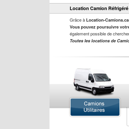
Location Camion Réfrigér
Grâce à
Location-Camions.ca
Vous pouvez poursuivre votr
également possible de chercher
Toutes les locations de Camio
Camion à Benne Basculante
Camion Grue
Camion Réfrigéré
Fourgon