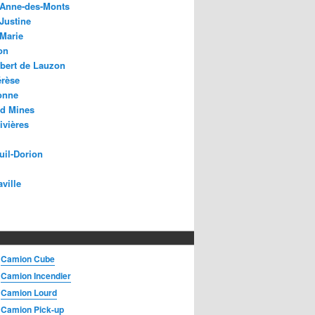
-Anne-des-Monts
Justine
-Marie
on
bert de Lauzon
érèse
onne
rd Mines
ivières
uil-Dorion
aville
Camion Cube
Camion Incendier
Camion Lourd
Camion Pick-up