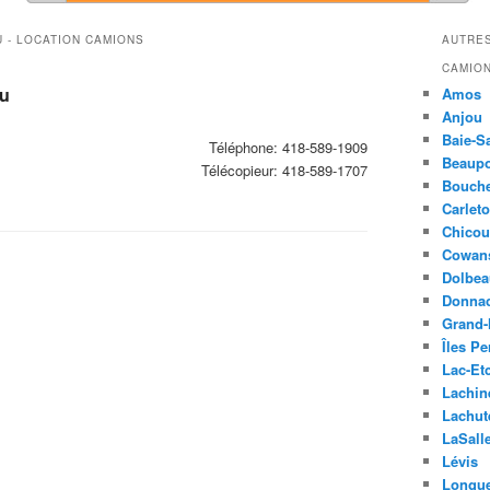
 - LOCATION CAMIONS
AUTRES
CAMIO
au
Amos
Anjou
Baie-S
Téléphone:
418-589-1909
Beaupo
Télécopieur:
418-589-1707
Bouche
Carlet
Chicou
Cowans
Dolbea
Donna
Grand-
Îles Pe
Lac-Et
Lachin
Lachut
LaSall
Lévis
Longue