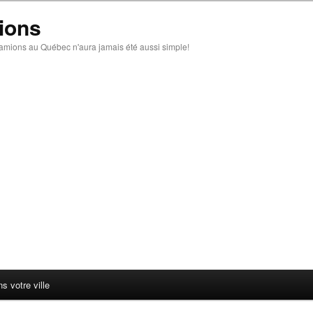
ions
amions au Québec n'aura jamais été aussi simple!
 votre ville