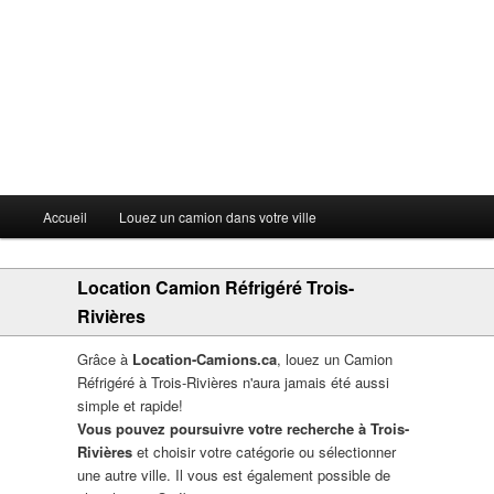
Menu principal
Accueil
Louez un camion dans votre ville
Aller au contenu principal
Aller au contenu secondaire
Location Camion Réfrigéré Trois-
Rivières
Grâce à
Location-Camions.ca
, louez un Camion
Réfrigéré à Trois-Rivières n'aura jamais été aussi
simple et rapide!
Vous pouvez poursuivre votre recherche à Trois-
Rivières
et choisir votre catégorie ou sélectionner
une autre ville. Il vous est également possible de