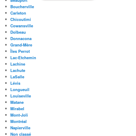
Beauport
Boucherville
Carleton
Chicoutimi
Cowansville
Dolbeau
Donnacona
Grand-Mère
Îles Perrot
Lac-Etchemin
Lachine
Lachute
LaSalle
Lévis
Longueuil
Louiseville
Matane
Mirabel
Mont-Joli
Montréal
Napierville
Non classé