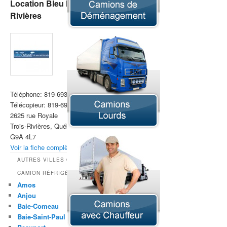
Location Bleu Pelican Trois-
Rivières
Téléphone:
819-693-3328
Télécopieur:
819-693-4016
2625 rue Royale
Trois-Rivières, Québec
G9A 4L7
Voir la fiche complète »
AUTRES VILLES OFFRANT LA LOCATION DE
CAMION RÉFRIGÉRÉ
Amos
Anjou
Baie-Comeau
Baie-Saint-Paul