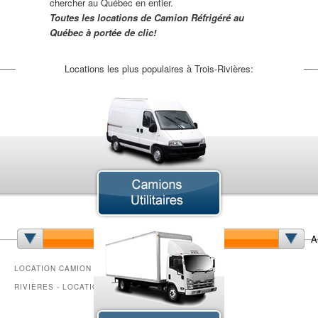
chercher au Québec en entier.
Toutes les locations de Camion Réfrigéré au
Québec à portée de clic!
Locations les plus populaires à Trois-Rivières:
Camion à Benne Basculante
Camion Articulé
Ca
Camion de Déménagement
Camion Grue
Cam
Camion Plateforme
Camion Réfrigéré
Ca
A
Camion Tracteur
Chariot Élévateur
Fo
Mini-Fourgonnette
Minibus
LOCATION CAMION RÉFRIGÉRÉ TROIS-
RIVIÈRES - LOCATION CAMIONS