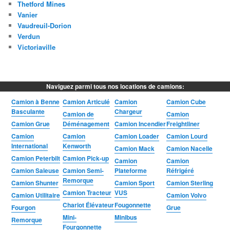
Thetford Mines
Vanier
Vaudreuil-Dorion
Verdun
Victoriaville
Naviguez parmi tous nos locations de camions:
Camion à Benne
Camion Articulé
Camion
Camion Cube
Basculante
Chargeur
Camion de
Camion
Camion Grue
Déménagement
Camion Incendier
Freightliner
Camion
Camion
Camion Loader
Camion Lourd
International
Kenworth
Camion Mack
Camion Nacelle
Camion Peterbilt
Camion Pick-up
Camion
Camion
Camion Saleuse
Camion Semi-
Plateforme
Réfrigéré
Remorque
Camion Shunter
Camion Sport
Camion Sterling
Camion Tracteur
VUS
Camion Utilitaire
Camion Volvo
Chariot Élévateur
Fougonnette
Fourgon
Grue
Mini-
Minibus
Remorque
Fourgonnette