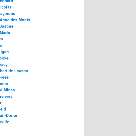
Léonard
Nicolas
Raymond
-Anne-des-Monts
Justine
-Marie
es
on
igan
ooke
racy
bert de Lauzon
érèse
onne
rd Mines
ivières
r
ield
uil-Dorion
aville