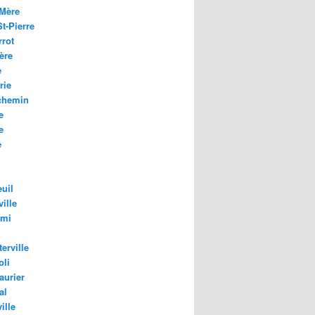
Mère
t-Pierre
rrot
ère
e
rie
chemin
e
e
e
uil
ille
ami
erville
oli
aurier
al
ille