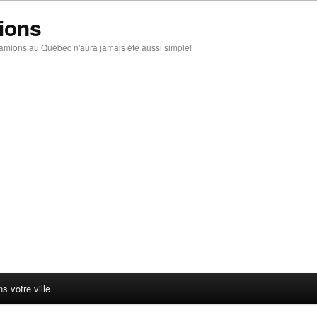
ions
amions au Québec n'aura jamais été aussi simple!
 votre ville