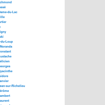
ichmond
assé
Dame-du-Lac
ille
rtier
c
igny
ski
e-du-Loup
-Noranda
Constant
Eustache
élicien
Georges
Hyacinthe
sidore
anvier
Jean-sur-Richelieu
Jérôme
Lambert
Laurent