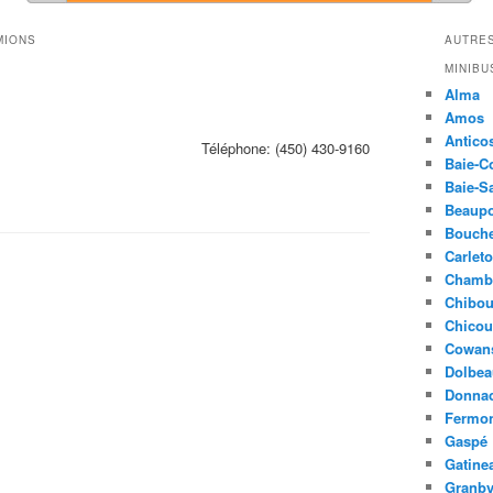
MIONS
AUTRES
MINIBU
Alma
Amos
Anticos
Téléphone:
(450) 430-9160
Baie-
Baie-S
Beaupo
Bouche
Carlet
Chamb
Chibo
Chicou
Cowans
Dolbea
Donna
Fermo
Gaspé
Gatine
Granb