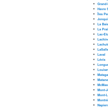
Grand-
Havre S
Îles Pe
Jonqui
La Bai
La Prai
Lac-Et
Lachin
Lachut
LaSall
Laval
Lévis
Longue
Louisev
Matag
Matane
McMast
Mont-J
Mont-L
Montré
Napierv