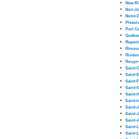
New-R
Non cl
Notre-
Plessiv
Port Ca
Québe
Repent
Rimou
Rivièr
Rouyn
Saint-
Saint-
Saint-F
Saint-
Saint-
Saint-I
Saint-J
Saint-
Saint-
Saint-
Saint-