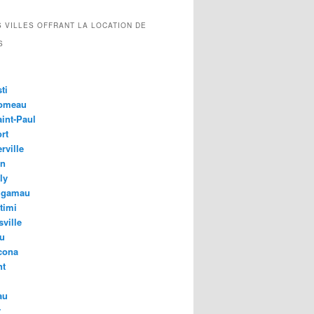
 VILLES OFFRANT LA LOCATION DE
S
ti
Comeau
aint-Paul
rt
rville
on
ly
ugamau
timi
ville
u
cona
nt
au
y