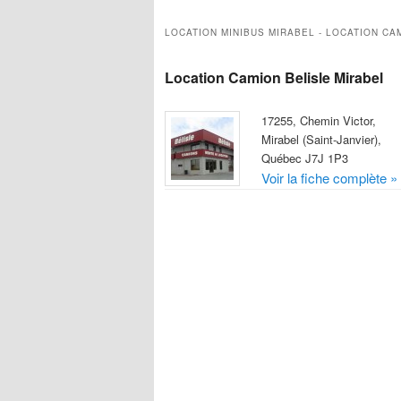
Camion Pick-up
LOCATION MINIBUS MIRABEL - LOCATION CA
Camion Réfrigéré
Camion Tracteur
Location Camion Belisle Mirabel
Minibus
17255, Chemin Victor,
Mirabel (Saint-Janvier),
Québec J7J 1P3
Voir la fiche complète »