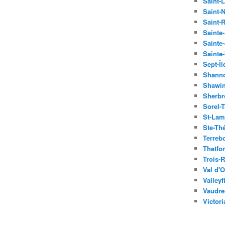
Saint-
Saint-
Saint-
Sainte
Sainte-
Sainte
Sept-Îl
Shann
Shawin
Sherbr
Sorel-T
St-Lam
Ste-Th
Terreb
Thetfo
Trois-R
Val d'O
Valleyf
Vaudre
Victori