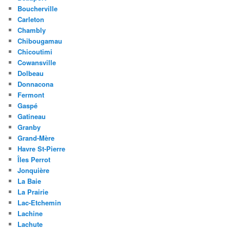
Boucherville
Carleton
Chambly
Chibougamau
Chicoutimi
Cowansville
Dolbeau
Donnacona
Fermont
Gaspé
Gatineau
Granby
Grand-Mère
Havre St-Pierre
Îles Perrot
Jonquière
La Baie
La Prairie
Lac-Etchemin
Lachine
Lachute