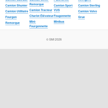
Remorque
Camion Shunter
Camion Sport
Camion Sterling
Camion Tracteur
VUS
Camion Utilitaire
Camion Volvo
Chariot Élévateur
Fougonnette
Fourgon
Grue
Mini-
Minibus
Remorque
Fourgonnette
© SMI 2026