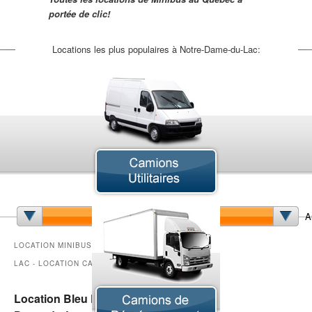
portée de clic!
Locations les plus populaires à Notre-Dame-du-Lac:
Camion à Benne Basculante
Camion Cube
Ca
Camion Nacelle
Camion Pick-up
Cam
Camion Saleuse
Camion Sport VUS
Fo
A
Minibus
LOCATION MINIBUS NOTRE-DAME-DU-
LAC - LOCATION CAMIONS
Location Bleu Pelican Notre-