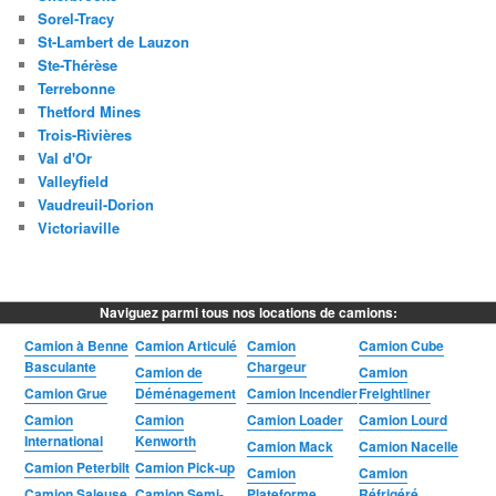
Sorel-Tracy
St-Lambert de Lauzon
Ste-Thérèse
Terrebonne
Thetford Mines
Trois-Rivières
Val d'Or
Valleyfield
Vaudreuil-Dorion
Victoriaville
Naviguez parmi tous nos locations de camions:
Camion à Benne
Camion Articulé
Camion
Camion Cube
Basculante
Chargeur
Camion de
Camion
Camion Grue
Déménagement
Camion Incendier
Freightliner
Camion
Camion
Camion Loader
Camion Lourd
International
Kenworth
Camion Mack
Camion Nacelle
Camion Peterbilt
Camion Pick-up
Camion
Camion
Camion Saleuse
Camion Semi-
Plateforme
Réfrigéré