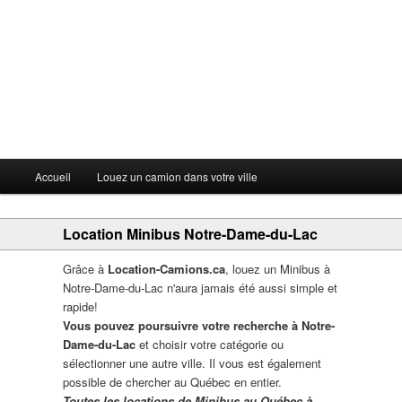
Menu principal
Accueil
Louez un camion dans votre ville
Aller au contenu principal
Aller au contenu secondaire
Location Minibus Notre-Dame-du-Lac
Grâce à
Location-Camions.ca
, louez un Minibus à
Notre-Dame-du-Lac n'aura jamais été aussi simple et
rapide!
Vous pouvez poursuivre votre recherche à Notre-
Dame-du-Lac
et choisir votre catégorie ou
sélectionner une autre ville. Il vous est également
possible de chercher au Québec en entier.
Toutes les locations de Minibus au Québec à