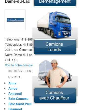
Dame-du-Lac
Téléphone:
418-899-0058
Télécopieur:
418-899-0963
2281, rue Commerciale Sud
Notre-Dame-du-Lac, Québec
G0L 1X0
Voir la fiche complète »
AUTRES VILLES OFFRANT LA LOCATION DE
MINIBUS
Alma
Amos
Anticosti
Baie-Comeau
Baie-Saint-Paul
Beauport