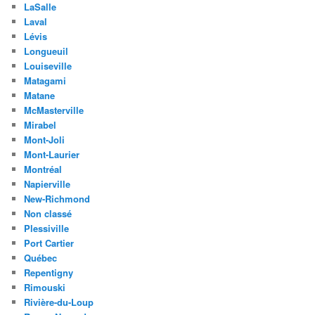
LaSalle
Laval
Lévis
Longueuil
Louiseville
Matagami
Matane
McMasterville
Mirabel
Mont-Joli
Mont-Laurier
Montréal
Napierville
New-Richmond
Non classé
Plessiville
Port Cartier
Québec
Repentigny
Rimouski
Rivière-du-Loup