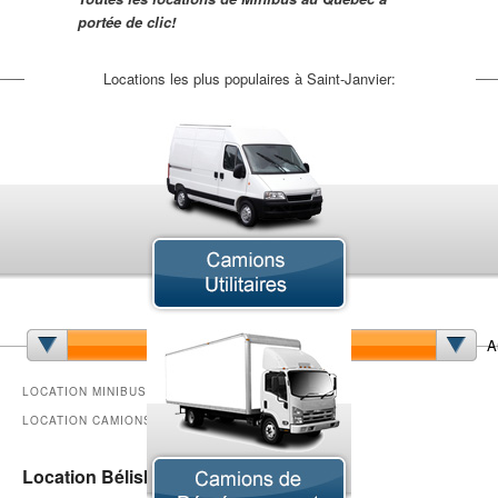
portée de clic!
Locations les plus populaires à Saint-Janvier:
Camion Cube
Camion de Déménagement
Camion Nacelle
A
Camion Pick-up
Camion Semi-Remorque
LOCATION MINIBUS SAINT-JANVIER -
Fougonnette
LOCATION CAMIONS
Fourgon
Minibus
Location Bélisle Saint-Janvier