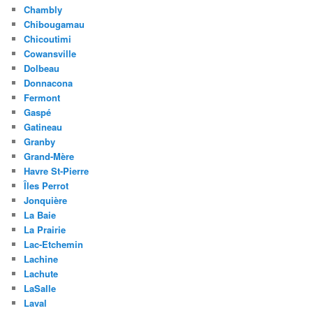
Chambly
Chibougamau
Chicoutimi
Cowansville
Dolbeau
Donnacona
Fermont
Gaspé
Gatineau
Granby
Grand-Mère
Havre St-Pierre
Îles Perrot
Jonquière
La Baie
La Prairie
Lac-Etchemin
Lachine
Lachute
LaSalle
Laval