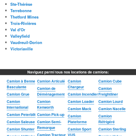
Ste-Thérèse
Terrebonne
Thetford Mines
Trois-Rivières
Val d'Or
Valleyfield
Vaudreuil-Dorion
Victoriaville
Naviguez parmi tous nos locations de camions:
Camion à Benne
Camion Articulé
Camion
Camion Cube
Basculante
Chargeur
Camion de
Camion
Camion Grue
Déménagement
Camion Incendier
Freightliner
Camion
Camion
Camion Loader
Camion Lourd
International
Kenworth
Camion Mack
Camion Nacelle
Camion Peterbilt
Camion Pick-up
Camion
Camion
Camion Saleuse
Camion Semi-
Plateforme
Réfrigéré
Remorque
Camion Shunter
Camion Sport
Camion Sterling
Camion Tracteur
VUS