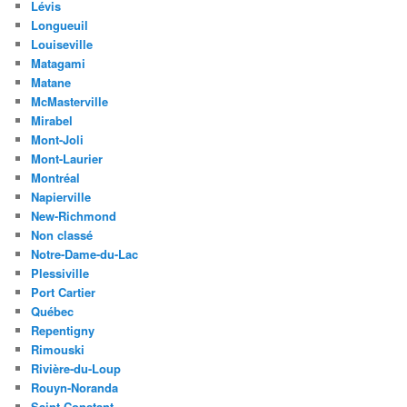
Lévis
Longueuil
Louiseville
Matagami
Matane
McMasterville
Mirabel
Mont-Joli
Mont-Laurier
Montréal
Napierville
New-Richmond
Non classé
Notre-Dame-du-Lac
Plessiville
Port Cartier
Québec
Repentigny
Rimouski
Rivière-du-Loup
Rouyn-Noranda
Saint-Constant