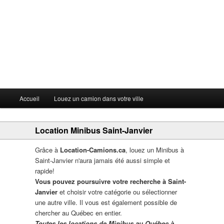
Menu principal
Accueil
Louez un camion dans votre ville
Aller au contenu principal
Aller au contenu secondaire
Location Minibus Saint-Janvier
Grâce à
Location-Camions.ca
, louez un Minibus à
Saint-Janvier n'aura jamais été aussi simple et
rapide!
Vous pouvez poursuivre votre recherche à Saint-
Janvier
et choisir votre catégorie ou sélectionner
une autre ville. Il vous est également possible de
chercher au Québec en entier.
Toutes les locations de Minibus au Québec à