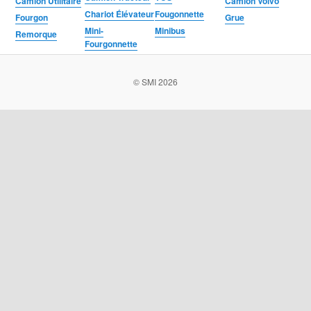
Camion Utilitaire
Camion Volvo
Chariot Élévateur
Fougonnette
Fourgon
Grue
Mini-
Minibus
Remorque
Fourgonnette
© SMI 2026