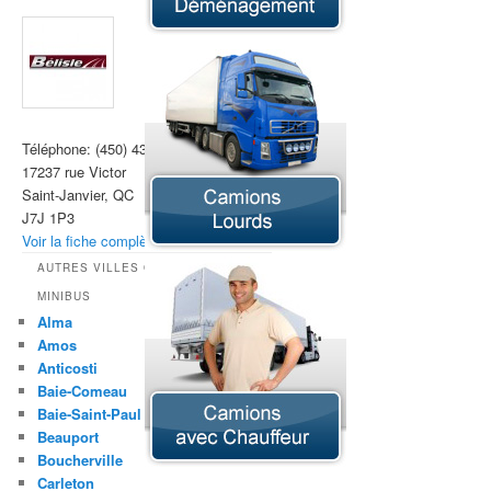
Téléphone:
(450) 430-9160
17237 rue Victor
Saint-Janvier, QC
J7J 1P3
Voir la fiche complète »
AUTRES VILLES OFFRANT LA LOCATION DE
MINIBUS
Alma
Amos
Anticosti
Baie-Comeau
Baie-Saint-Paul
Beauport
Boucherville
Carleton